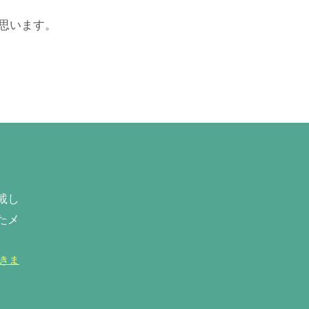
思います。
載し
たメ
きま