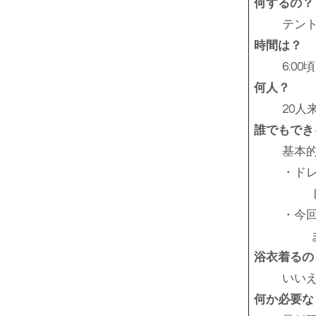
何するの？
テン
時間は？
6:0
何人？
20
誰でもでき
基本
・ド
・今
浴衣着るの
いい
​何か必要