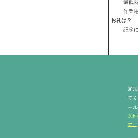
最低
作業
お礼は？
記念
参加
てく
ール
※お
す。