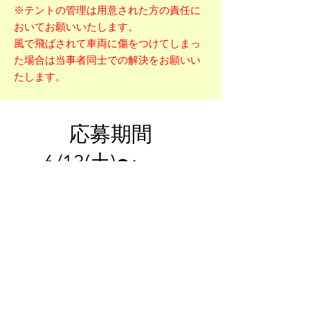
※テントの管理は用意された方の責任に
おいてお願いいたします。
​風で飛ばされて車両に傷をつけてしまっ
た場合は当事者同士での解決をお願いい
たします。
応募期間
6/13(土)〜
6/28(日)
※6月28
日必着
エントリー方法
①申込書をダウンロード・印刷し、必要事項
を記入する。
②申込書とデモカーの写真最低３枚（正面・
後ろ・内装を写したもの）を同封し、
レターパックライト
を利用して
中部ミ
ー